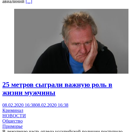
авиалиний
[...]
25 метров сыграли важную роль в
жизни мужчины
08.02.2020 16:38
08.02.2020 16:38
Криминал
НОВОСТИ
Общество
Приморье
В дежурную часть отдела уссурийской полиции поступило