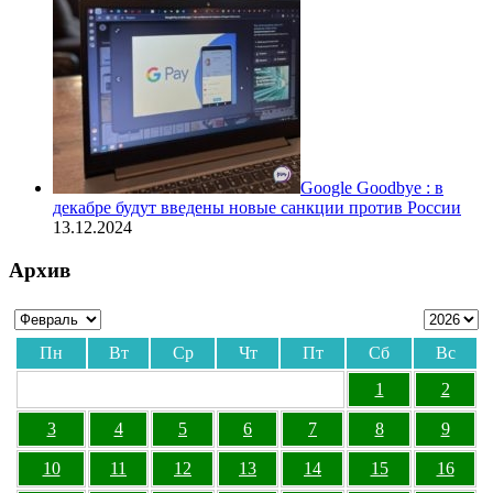
Google Goodbye : в
декабре будут введены новые санкции против России
13.12.2024
Архив
Пн
Вт
Ср
Чт
Пт
Сб
Вс
1
2
3
4
5
6
7
8
9
10
11
12
13
14
15
16