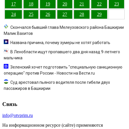
17
18
19
20
21
22
23
24
25
26
27
28
29
Скончался бывший глава Мелеузовского района Башкирии
Малик Вахитов
Названа причина, почему зумеры не хотят работать
В Ленобласти ищут пропавшего два дня назад 9-летнего
мальчика
Зеленский хочет подготовить "специальную санкционную
операцию" против России - Новости на Вести.ru
Суд арестовал пьяного водителя после гибели двух
пассажиров в Башкирии
Связь
info@otvprim.ru
На информационном ресурсе (сайте) применяются