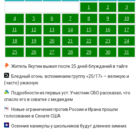
1
2
3
4
5
6
7
8
9
10
11
12
13
14
15
16
17
18
19
20
21
22
23
24
25
26
27
28
29
30
31
Житель Якутии выжил после 25 дней блужданий в тайге
Бледный огонь: вспоминаем группу «25/17» — великую и
(часто) ужасную
Подробности из первых уст: Участник СВО рассказал, что
спасло его в схватке с медведем
Новые ограничения против России и Ирана прошли
голосование в Сенате США
Осенние каникулы у школьников будут длиннее зимних