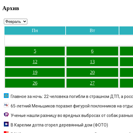
Архив
Пн
Вт
5
6
12
13
19
20
26
27
Главное за ночь: 22 человека погибли в страшном ДТП, а рос
65-летний Меньшиков поразил фигурой поклонников на отды
Ученые нашли разницу во вредных выбросах от собак разны
В Карелии дотла сгорел деревянный дом (ФОТО)