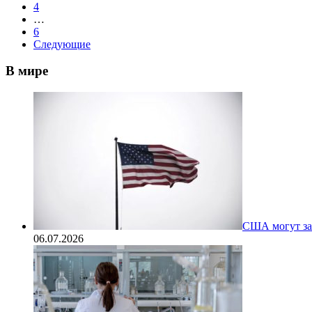
4
…
6
Следующие
В мире
США могут за
06.07.2026