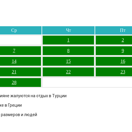
Ср
Чт
Пт
1
2
7
8
9
14
15
16
21
22
23
28
сияне жалуются на отдых в Турции
хе в Греции
х размеров и людей