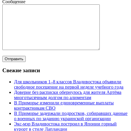
Сообщение
Свежие записи
Для школьников 1–8 классов Владивостока объявили
свободное посещение на первой неделе учебного года
Доверие без расписки обернулось для жителя Артёма
многотысячным долгом по алиментам
В Приморье изменили единовременные выплаты
контрактникам СВО
В Приморье задержали подростков, собиравших данные
о военных по заданию украинской организации
Экс-мэр Владивостока построил в Японии горный
курорт в стиле Лапландии