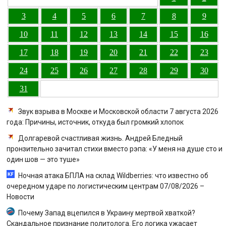
3
4
5
6
7
8
9
10
11
12
13
14
15
16
17
18
19
20
21
22
23
24
25
26
27
28
29
30
31
Звук взрыва в Москве и Московской области 7 августа 2026
года: Причины, источник, откуда был громкий хлопок
Долгаревой счастливая жизнь. Андрей Бледный
пронзительно зачитал стихи вместо рэпа: «У меня на душе сто и
один шов — это туше»
Ночная атака БПЛА на склад Wildberries: что известно об
очередном ударе по логистическим центрам 07/08/2026 –
Новости
Почему Запад вцепился в Украину мертвой хваткой?
Скандальное признание политолога. Его логика ужасает