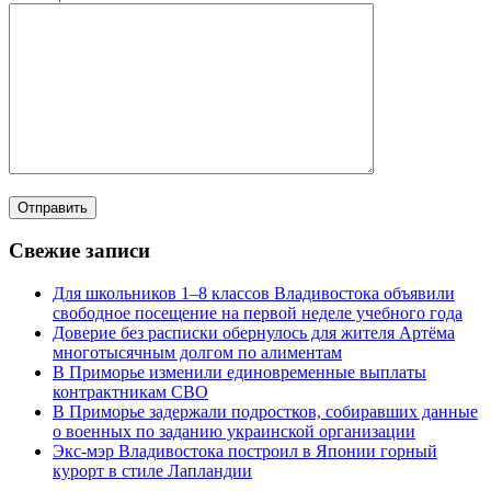
Свежие записи
Для школьников 1–8 классов Владивостока объявили
свободное посещение на первой неделе учебного года
Доверие без расписки обернулось для жителя Артёма
многотысячным долгом по алиментам
В Приморье изменили единовременные выплаты
контрактникам СВО
В Приморье задержали подростков, собиравших данные
о военных по заданию украинской организации
Экс-мэр Владивостока построил в Японии горный
курорт в стиле Лапландии