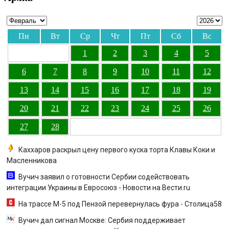
Пн
Вт
Ср
Чт
Пт
Сб
Вс
1
2
3
4
5
6
7
8
9
10
11
12
13
14
15
16
17
18
19
20
21
22
23
24
25
26
27
28
Каххаров раскрыл цену первого куска торта Клавы Коки и
Масленникова
Вучич заявил о готовности Сербии содействовать
интеграции Украины в Евросоюз - Новости на Вести.ru
На трассе М-5 под Пензой перевернулась фура - Столица58
Вучич дал сигнал Москве: Сербия поддерживает