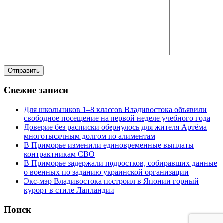
Свежие записи
Для школьников 1–8 классов Владивостока объявили
свободное посещение на первой неделе учебного года
Доверие без расписки обернулось для жителя Артёма
многотысячным долгом по алиментам
В Приморье изменили единовременные выплаты
контрактникам СВО
В Приморье задержали подростков, собиравших данные
о военных по заданию украинской организации
Экс-мэр Владивостока построил в Японии горный
курорт в стиле Лапландии
Поиск