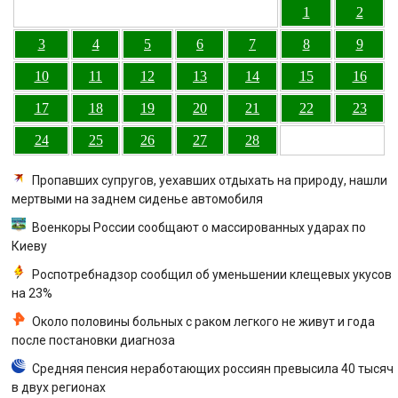
1
2
3
4
5
6
7
8
9
10
11
12
13
14
15
16
17
18
19
20
21
22
23
24
25
26
27
28
Пропавших супругов, уехавших отдыхать на природу, нашли
мертвыми на заднем сиденье автомобиля
Военкоры России сообщают о массированных ударах по
Киеву
Роспотребнадзор сообщил об уменьшении клещевых укусов
на 23%
Около половины больных с раком легкого не живут и года
после постановки диагноза
Средняя пенсия неработающих россиян превысила 40 тысяч
в двух регионах