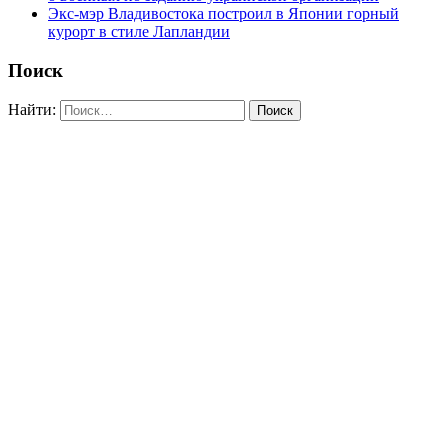
Экс-мэр Владивостока построил в Японии горный
курорт в стиле Лапландии
Поиск
Найти: