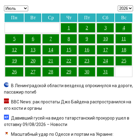
Пн
Вт
Ср
Чт
Пт
Сб
Вс
1
2
3
4
5
6
7
8
9
10
11
12
13
14
15
16
17
18
19
20
21
22
23
24
25
26
27
28
29
30
31
В Ленинградской области вездеход опрокинулся на дороге,
пассажир погиб
BBC News: рак простаты Джо Байдена распространился на
его кости и органы
Давивший гусей на видео татарстанский прокурор ушел в
отставку 09/08/2026 – Новости
Масштабный удар по Одессе и портам на Украине: