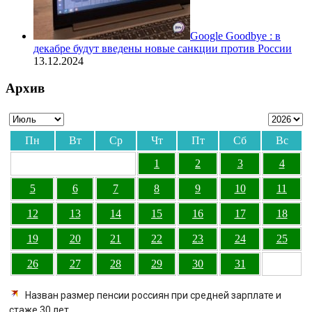
Google Goodbye : в
декабре будут введены новые санкции против России
13.12.2024
Архив
Пн
Вт
Ср
Чт
Пт
Сб
Вс
1
2
3
4
5
6
7
8
9
10
11
12
13
14
15
16
17
18
19
20
21
22
23
24
25
26
27
28
29
30
31
Назван размер пенсии россиян при средней зарплате и
стаже 30 лет