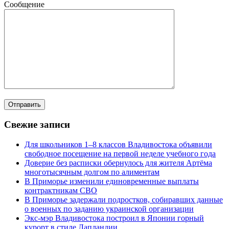
Сообщение
Свежие записи
Для школьников 1–8 классов Владивостока объявили
свободное посещение на первой неделе учебного года
Доверие без расписки обернулось для жителя Артёма
многотысячным долгом по алиментам
В Приморье изменили единовременные выплаты
контрактникам СВО
В Приморье задержали подростков, собиравших данные
о военных по заданию украинской организации
Экс-мэр Владивостока построил в Японии горный
курорт в стиле Лапландии