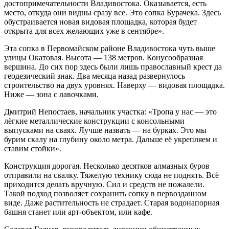
достопримечательности Владивостока. Оказывается, есть
место, откуда они видны сразу все. Это сопка Бурачека. Здесь
обустраивается новая видовая площадка, которая будет
открыта для всех желающих уже в сентябре».
Эта сопка в Первомайском районе Владивостока чуть выше
улицы Окатовая. Высота — 138 метров. Конусообразная
вершина. До сих пор здесь были лишь православный крест да
геодезический знак. Два месяца назад развернулось
строительство на двух уровнях. Наверху — видовая площадка.
Ниже — зона с лавочками.
Дмитрий Непостаев, начальник участка: «Тропа у нас — это
лёгкие металлические конструкции с консольными
выпусками на сваях. Лучше назвать — на бурках. Это мы
бурим скалу на глубину около метра. Дальше её укрепляем и
ставим стойки».
Конструкция дорогая. Несколько десятков алмазных буров
отправили на свалку. Тяжелую технику сюда не поднять. Всё
приходится делать вручную. Сил и средств не пожалели.
Такой подход позволяет сохранить сопку в первозданном
виде. Даже растительность не страдает. Старая водонапорная
башня станет или арт-объектом, или кафе.