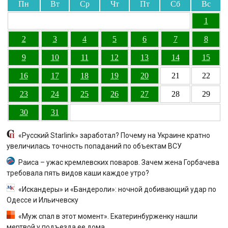
Пн
Вт
Ср
Чт
Пт
Сб
Вс
1
2
3
4
5
6
7
8
9
10
11
12
13
14
15
16
17
18
19
20
21
22
23
24
25
26
27
28
29
30
31
«Русский Starlink» заработал? Почему на Украине кратно
увеличилась точность попаданий по объектам ВСУ
Раиса – ужас кремлевских поваров. Зачем жена Горбачева
требовала пять видов каши каждое утро?
«Искандеры» и «Бандероли»: ночной добивающий удар по
Одессе и Ильичевску
«Муж спал в этот момент». Екатеринбурженку нашли
мертвой у подъезда ее дома