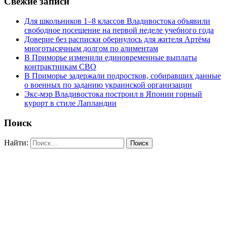
Свежие записи
Для школьников 1–8 классов Владивостока объявили
свободное посещение на первой неделе учебного года
Доверие без расписки обернулось для жителя Артёма
многотысячным долгом по алиментам
В Приморье изменили единовременные выплаты
контрактникам СВО
В Приморье задержали подростков, собиравших данные
о военных по заданию украинской организации
Экс-мэр Владивостока построил в Японии горный
курорт в стиле Лапландии
Поиск
Найти: