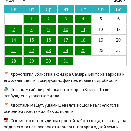
Пн
Вт
Ср
Чт
Пт
Сб
Вс
1
2
3
4
5
6
7
8
9
10
11
12
13
14
15
16
17
18
19
20
21
22
23
24
25
26
27
28
29
30
31
Хронология убийства экс-мэра Самары Виктора Тархова и
его жены: шесть шокирующих фактов, новые подробности
По факту гибели ребенка на пожаре в Кызыл-Таше
возбуждено уголовное дело
Хвостами машут, ушами шевелят: кошки изъясняются в
основном «жестами». Как их понять?
Сын много лет стыдился простой работы отца, пока не узнал,
ради чего тот отказался от карьеры - история одной семьи