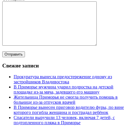
Свежие записи
Прокуратура вынесла предостережение одному из
застройщиков Владивостока
В Приморье мужчина ударил подростка на детской
площадке из-за мяча, задевшего его машину
Жительница Приморья не смогла получить помощь в
больнице из-за отпусков врачей
В Приморье вынесен приговор водителю фуры, по вине
которого погибла женщина и пострадал ребёнок
Спасатели выручили 13 человек, включая 7 детей, с
подтопленного пляжа в Приморье