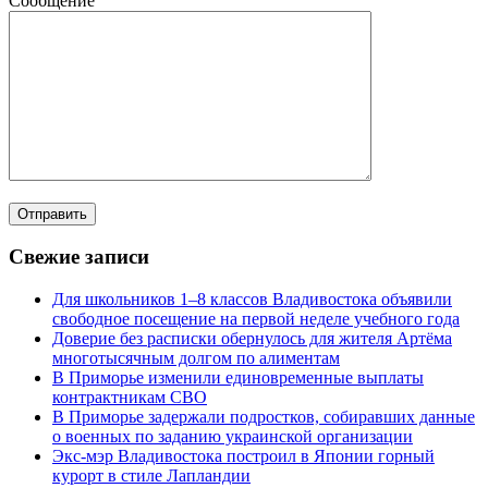
Сообщение
Свежие записи
Для школьников 1–8 классов Владивостока объявили
свободное посещение на первой неделе учебного года
Доверие без расписки обернулось для жителя Артёма
многотысячным долгом по алиментам
В Приморье изменили единовременные выплаты
контрактникам СВО
В Приморье задержали подростков, собиравших данные
о военных по заданию украинской организации
Экс-мэр Владивостока построил в Японии горный
курорт в стиле Лапландии