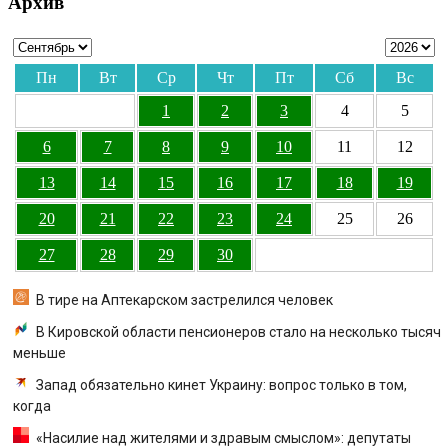
Архив
Пн
Вт
Ср
Чт
Пт
Сб
Вс
1
2
3
4
5
6
7
8
9
10
11
12
13
14
15
16
17
18
19
20
21
22
23
24
25
26
27
28
29
30
В тире на Аптекарском застрелился человек
В Кировской области пенсионеров стало на несколько тысяч
меньше
Запад обязательно кинет Украину: вопрос только в том,
когда
«Насилие над жителями и здравым смыслом»: депутаты