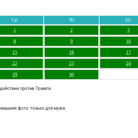
Ср
Чт
Пт
1
2
3
8
9
10
15
16
17
22
23
24
29
30
здействие против Трампа
омашние фото: только для мужа