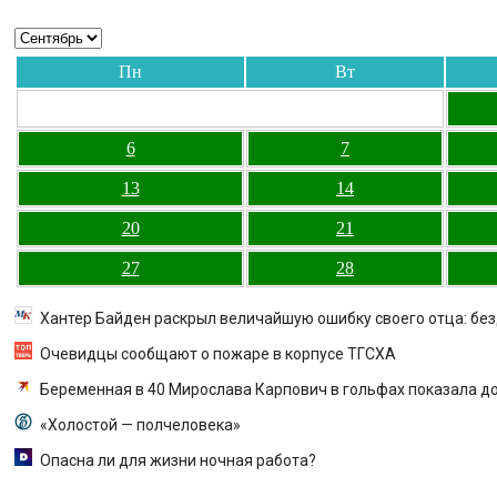
Пн
Вт
6
7
13
14
20
21
27
28
Хантер Байден раскрыл величайшую ошибку своего отца: бе
Очевидцы сообщают о пожаре в корпусе ТГСХА
Беременная в 40 Мирослава Карпович в гольфах показала д
«Холостой — полчеловека»
Опасна ли для жизни ночная работа?