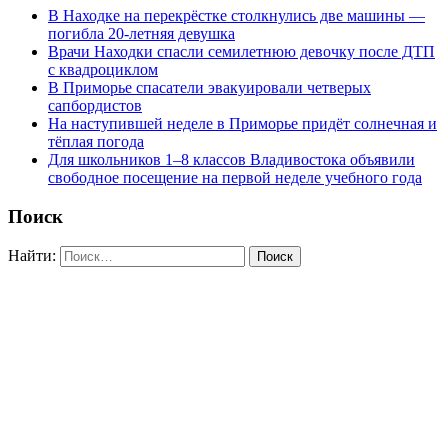
В Находке на перекрёстке столкнулись две машины —
погибла 20-летняя девушка
Врачи Находки спасли семилетнюю девочку после ДТП
с квадроциклом
В Приморье спасатели эвакуировали четверых
сапбордистов
На наступившей неделе в Приморье придёт солнечная и
тёплая погода
Для школьников 1–8 классов Владивостока объявили
свободное посещение на первой неделе учебного года
Поиск
Найти: