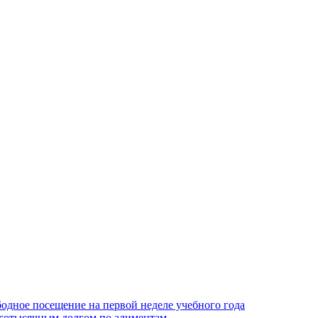
одное посещение на первой неделе учебного года
оготысячным долгом по алиментам