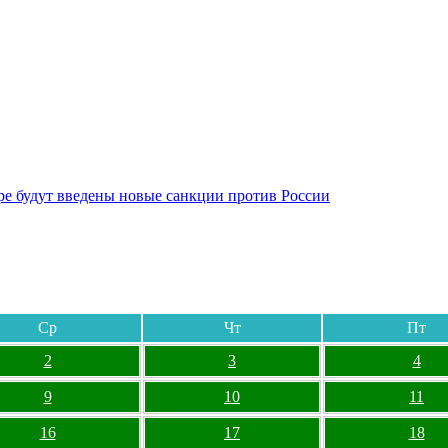
бре будут введены новые санкции против России
Ср
Чт
Пт
2
3
4
9
10
11
16
17
18