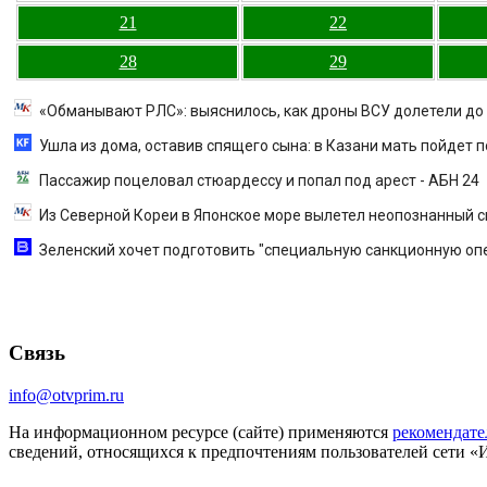
21
22
28
29
«Обманывают РЛС»: выяснилось, как дроны ВСУ долетели до
Ушла из дома, оставив спящего сына: в Казани мать пойдет 
Пассажир поцеловал стюардессу и попал под арест - АБН 24
Из Северной Кореи в Японское море вылетел неопознанный 
Зеленский хочет подготовить "специальную санкционную опер
Связь
info@otvprim.ru
На информационном ресурсе (сайте) применяются
рекомендате
сведений, относящихся к предпочтениям пользователей сети «