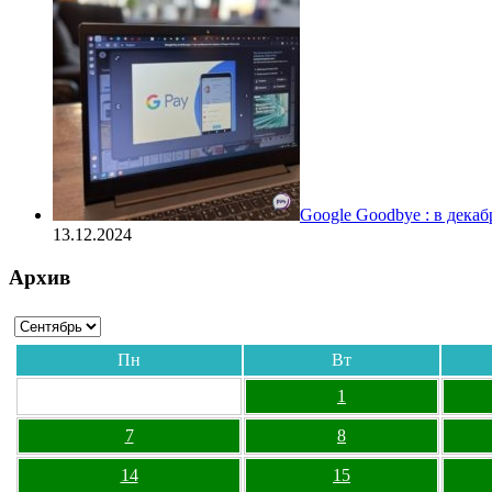
Google Goodbye : в дека
13.12.2024
Архив
Пн
Вт
1
7
8
14
15