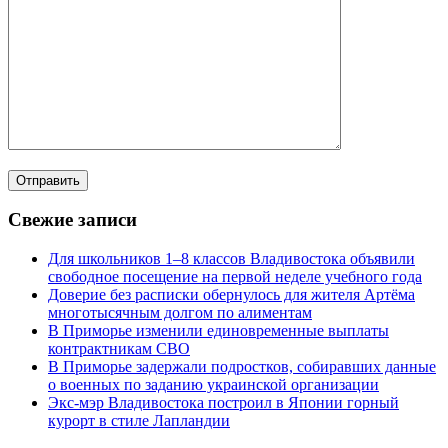
Свежие записи
Для школьников 1–8 классов Владивостока объявили
свободное посещение на первой неделе учебного года
Доверие без расписки обернулось для жителя Артёма
многотысячным долгом по алиментам
В Приморье изменили единовременные выплаты
контрактникам СВО
В Приморье задержали подростков, собиравших данные
о военных по заданию украинской организации
Экс-мэр Владивостока построил в Японии горный
курорт в стиле Лапландии