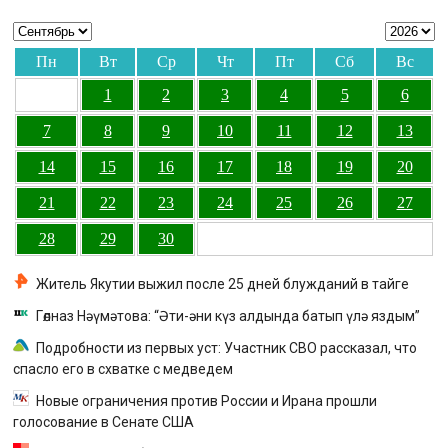
Пн
Вт
Ср
Чт
Пт
Сб
Вс
1
2
3
4
5
6
7
8
9
10
11
12
13
14
15
16
17
18
19
20
21
22
23
24
25
26
27
28
29
30
Житель Якутии выжил после 25 дней блужданий в тайге
Гөлназ Нәүмәтова: “Әти-әни күз алдында батып үлә яздым”
Подробности из первых уст: Участник СВО рассказал, что
спасло его в схватке с медведем
Новые ограничения против России и Ирана прошли
голосование в Сенате США