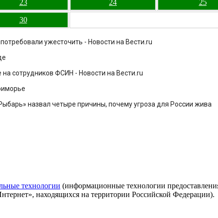
23
24
25
30
потребовали ужесточить - Новости на Вести.ru
де
на сотрудников ФСИН - Новости на Вести.ru
Приморье
«Рыбарь» назвал четыре причины, почему угроза для России жива
льные технологии
(информационные технологии предоставления 
Интернет», находящихся на территории Российской Федерации).