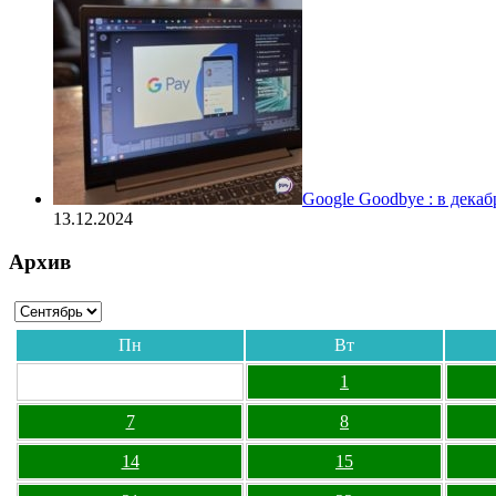
Google Goodbye : в дека
13.12.2024
Архив
Пн
Вт
1
7
8
14
15