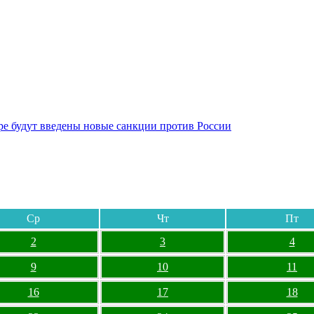
бре будут введены новые санкции против России
Ср
Чт
Пт
2
3
4
9
10
11
16
17
18