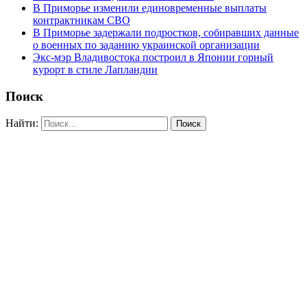
В Приморье изменили единовременные выплаты
контрактникам СВО
В Приморье задержали подростков, собиравших данные
о военных по заданию украинской организации
Экс-мэр Владивостока построил в Японии горный
курорт в стиле Лапландии
Поиск
Найти: