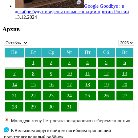
Google Goodbye : в
декабре будут введены новые санкции против России
13.12.2024
Архив
Пн
Вт
Ср
Чт
Пт
Сб
Вс
1
2
3
4
5
6
7
8
9
10
11
12
13
14
15
16
17
18
19
20
21
22
23
24
25
26
27
28
29
30
31
Молодую жену Петросяна поздравляют с беременностью
В Вельском округе найден погибшим пропавший
полуторагодовалый ребёнок