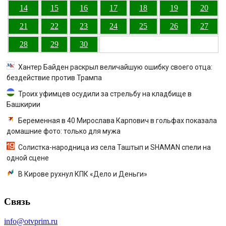
14
15
16
17
18
19
20
21
22
23
24
25
26
27
28
29
30
Хантер Байден раскрыл величайшую ошибку своего отца:
бездействие против Трампа
Троих уфимцев осудили за стрельбу на кладбище в
Башкирии
Беременная в 40 Мирослава Карпович в гольфах показала
домашние фото: только для мужа
Солистка-народница из села Таштып и SHAMAN спели на
одной сцене
В Кирове рухнул КПК «Дело и Деньги»
Связь
info@otvprim.ru