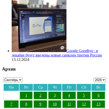
Google Goodbye : в
декабре будут введены новые санкции против России
13.12.2024
Архив
Пн
Вт
Ср
Чт
Пт
Сб
Вс
1
2
3
4
5
6
7
8
9
10
11
12
13