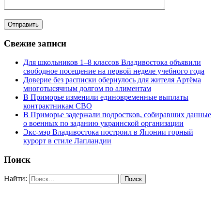
Свежие записи
Для школьников 1–8 классов Владивостока объявили
свободное посещение на первой неделе учебного года
Доверие без расписки обернулось для жителя Артёма
многотысячным долгом по алиментам
В Приморье изменили единовременные выплаты
контрактникам СВО
В Приморье задержали подростков, собиравших данные
о военных по заданию украинской организации
Экс-мэр Владивостока построил в Японии горный
курорт в стиле Лапландии
Поиск
Найти: