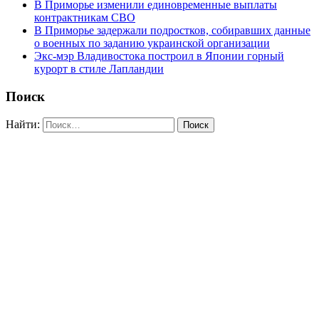
В Приморье изменили единовременные выплаты
контрактникам СВО
В Приморье задержали подростков, собиравших данные
о военных по заданию украинской организации
Экс-мэр Владивостока построил в Японии горный
курорт в стиле Лапландии
Поиск
Найти: