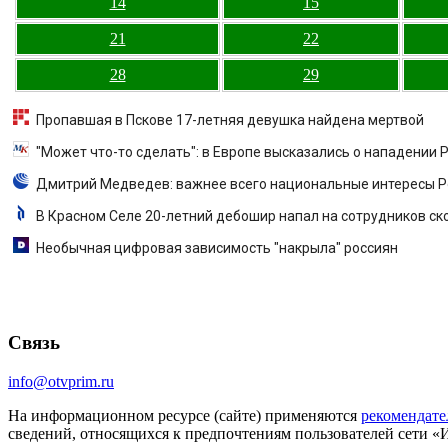
14
15
21
22
28
29
Пропавшая в Пскове 17-летняя девушка найдена мертвой
"Может что-то сделать": в Европе высказались о нападении 
Дмитрий Медведев: важнее всего национальные интересы Р
В Красном Селе 20-летний дебошир напал на сотрудников ск
Необычная цифровая зависимость "накрыла" россиян
Связь
info@otvprim.ru
На информационном ресурсе (сайте) применяются
рекомендате
сведений, относящихся к предпочтениям пользователей сети «