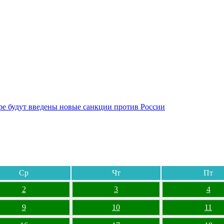
бре будут введены новые санкции против России
Ср
Чт
Пт
2
3
4
9
10
11