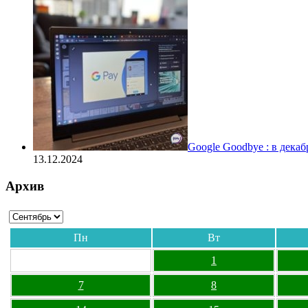
Google Goodbye : в дека
13.12.2024
Архив
Пн
Вт
1
7
8