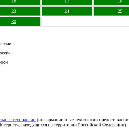
16
17
18
23
24
25
30
России
оссии
орой
льные технологии
(информационные технологии предоставления 
Интернет», находящихся на территории Российской Федерации).