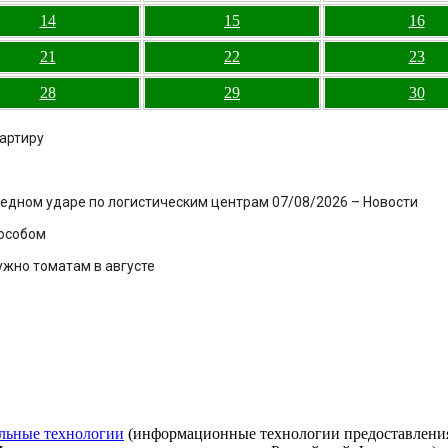
14
15
16
21
22
23
28
29
30
артиру
ередном ударе по логистическим центрам 07/08/2026 – Новости
особом
ужно томатам в августе
льные технологии
(информационные технологии предоставления 