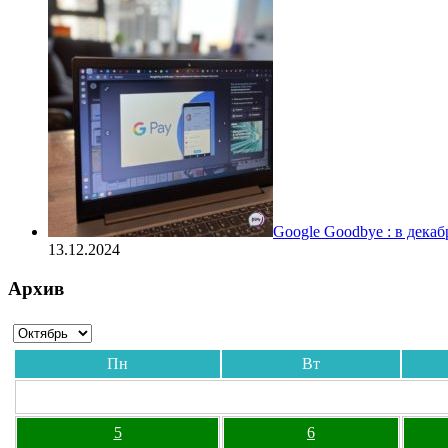
Google Goodbye : в дека
13.12.2024
Архив
Пн
Вт
5
6