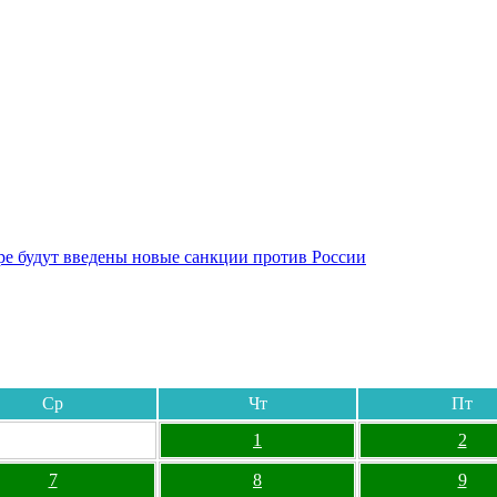
бре будут введены новые санкции против России
Ср
Чт
Пт
1
2
7
8
9