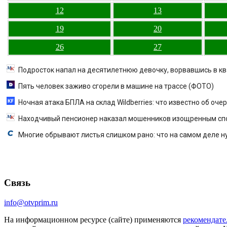
12
13
19
20
26
27
Подросток напал на десятилетнюю девочку, ворвавшись в кв
Пять человек заживо сгорели в машине на трассе (ФОТО)
Ночная атака БПЛА на склад Wildberries: что известно об оч
Находчивый пенсионер наказал мошенников изощренным сп
Многие обрывают листья слишком рано: что на самом деле н
Связь
info@otvprim.ru
На информационном ресурсе (сайте) применяются
рекомендате