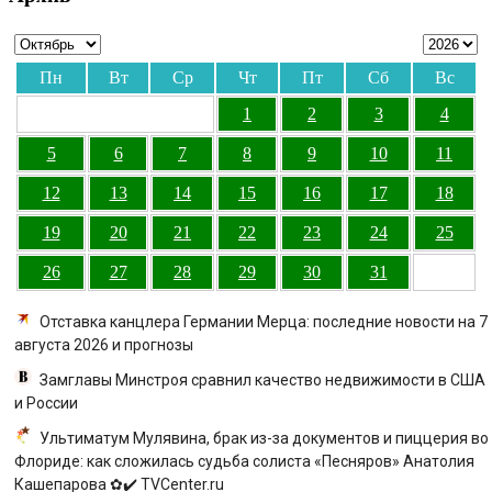
Пн
Вт
Ср
Чт
Пт
Сб
Вс
1
2
3
4
5
6
7
8
9
10
11
12
13
14
15
16
17
18
19
20
21
22
23
24
25
26
27
28
29
30
31
Отставка канцлера Германии Мерца: последние новости на 7
августа 2026 и прогнозы
Замглавы Минстроя сравнил качество недвижимости в США
и России
Ультиматум Мулявина, брак из-за документов и пиццерия во
Флориде: как сложилась судьба солиста «Песняров» Анатолия
Кашепарова ✿✔️ TVCenter.ru