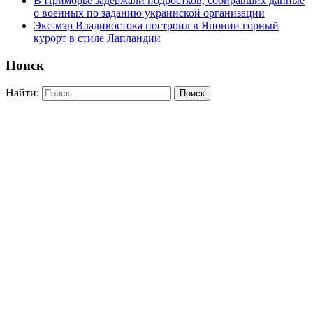
В Приморье задержали подростков, собиравших данные
о военных по заданию украинской организации
Экс-мэр Владивостока построил в Японии горный
курорт в стиле Лапландии
Поиск
Найти: