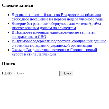
Свежие записи
Для школьников 1–8 классов Владивостока объявили
свободное посещение на первой неделе учебного года
Доверие без расписки обернулось для жителя Артёма
многотысячным долгом по алиментам
В Приморье изменили единовременные выплаты
контрактникам СВО
В Приморье задержали подростков, собиравших данные
о военных по заданию украинской организации
Экс-мэр Владивостока построил в Японии горный
курорт в стиле Лапландии
Поиск
Найти: