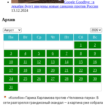
Google Goodbye : в
декабре будут введены новые санкции против России
13.12.2024
Архив
Пн
Вт
Ср
Чт
Пт
Сб
Вс
1
2
3
4
5
6
7
8
9
10
11
12
13
14
15
16
17
18
19
20
21
22
23
24
25
26
27
28
29
30
31
«Колобок» Гарика Харламова против «Человека-паука»: В
сети разгорелся грандиозный скандал — а картина уже собрала