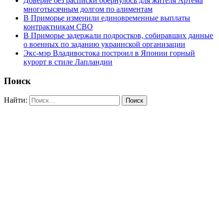
Доверие без расписки обернулось для жителя Артёма
многотысячным долгом по алиментам
В Приморье изменили единовременные выплаты
контрактникам СВО
В Приморье задержали подростков, собиравших данные
о военных по заданию украинской организации
Экс-мэр Владивостока построил в Японии горный
курорт в стиле Лапландии
Поиск
Найти: