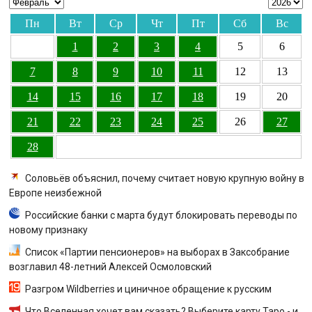
Пн
Вт
Ср
Чт
Пт
Сб
Вс
1
2
3
4
5
6
7
8
9
10
11
12
13
14
15
16
17
18
19
20
21
22
23
24
25
26
27
28
Соловьёв объяснил, почему считает новую крупную войну в
Европе неизбежной
Российские банки с марта будут блокировать переводы по
новому признаку
Список «Партии пенсионеров» на выборах в Заксобрание
возглавил 48-летний Алексей Осмоловский
Разгром Wildberries и циничное обращение к русским
Что Вселенная хочет вам сказать? Выберите карту Таро - и