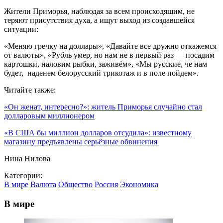
Жители Приморья, наблюдая за всем происходящим, не
теряют присутствия духа, а ищут выход из создавшейся
ситуации:
«Меняю гречку на доллары», «Давайте все дружно откажемся
от валюты», «Рубль умер, но нам не в первый раз — посадим
картошки, наловим рыбки, заживём», «Мы русские, че нам
будет, наденем белорусский трикотаж и в поле пойдем».
Читайте также:
«Он женат, интересно?»: житель Приморья случайно стал
долларовым миллионером
«В США бы миллион долларов отсудила»: известному
магазину предъявлены серьёзные обвинения
Нина Нилова
Категории:
В мире
Валюта
Общество
Россия
Экономика
В мире