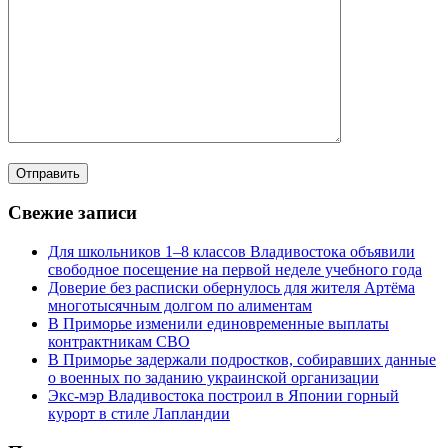
Свежие записи
Для школьников 1–8 классов Владивостока объявили
свободное посещение на первой неделе учебного года
Доверие без расписки обернулось для жителя Артёма
многотысячным долгом по алиментам
В Приморье изменили единовременные выплаты
контрактникам СВО
В Приморье задержали подростков, собиравших данные
о военных по заданию украинской организации
Экс-мэр Владивостока построил в Японии горный
курорт в стиле Лапландии