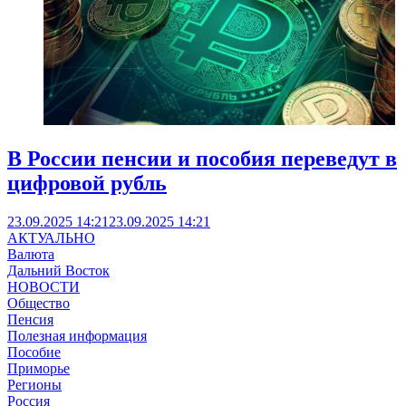
В России пенсии и пособия переведут в
цифровой рубль
23.09.2025 14:21
23.09.2025 14:21
АКТУАЛЬНО
Валюта
Дальний Восток
НОВОСТИ
Общество
Пенсия
Полезная информация
Пособие
Приморье
Регионы
Россия