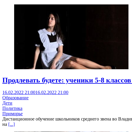
Продлевать будете: ученики 5-8 классо
16.02.2022 21:00
16.02.2022 21:00
Образование
Дети
Политика
Приморье
Дистанционное обучение школьников среднего звена во Владиво
на
[...]