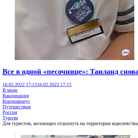
Все в одной «песочнице»: Таиланд снов
16.02.2022 17:15
16.02.2022 17:15
В мире
Вакцинация
Коронавирус
Путешествия
Россия
Туризм
Для туристов, желающих отдохнуть на территории королевства, 