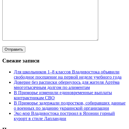
Свежие записи
Для школьников 1–8 классов Владивостока объявили
свободное посещение на первой неделе учебного года
Доверие без расписки обернулось для жителя Артёма
многотысячным долгом по алиментам
В Приморье изменили единовременные выплаты
контрактникам СВО
В Приморье задержали подростков, собиравших данные
о военных по заданию украинской организации
Экс-мэр Владивостока построил в Японии горный
курорт в стиле Лапландии