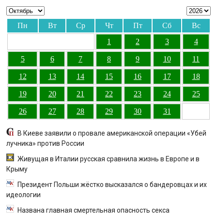
Пн
Вт
Ср
Чт
Пт
Сб
Вс
1
2
3
4
5
6
7
8
9
10
11
12
13
14
15
16
17
18
19
20
21
22
23
24
25
26
27
28
29
30
31
В Киеве заявили о провале американской операции «Убей
лучника» против России
Живущая в Италии русская сравнила жизнь в Европе и в
Крыму
Президент Польши жёстко высказался о бандеровцах и их
идеологии
Названа главная смертельная опасность секса