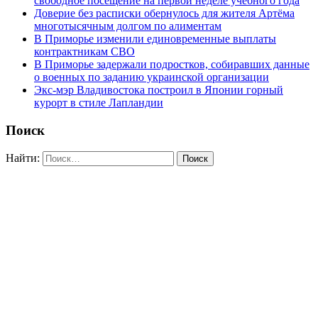
свободное посещение на первой неделе учебного года
Доверие без расписки обернулось для жителя Артёма
многотысячным долгом по алиментам
В Приморье изменили единовременные выплаты
контрактникам СВО
В Приморье задержали подростков, собиравших данные
о военных по заданию украинской организации
Экс-мэр Владивостока построил в Японии горный
курорт в стиле Лапландии
Поиск
Найти: