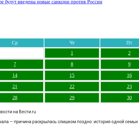
бре будут введены новые санкции против России
Ср
Чт
Пт
1
2
7
8
9
14
15
16
21
22
23
28
29
30
вости на Вести.ru
лчала — причина раскрылась слишком поздно: история одной семьи