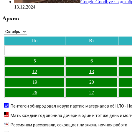
Google Goodbye : в дека
13.12.2024
Архив
Пн
Вт
5
6
12
13
19
20
26
27
Пентагон обнародовал новую партию материалов об НЛО - Но
Мать каждый год звонила дочери в один и тот же день и мо
Россиянам рассказали, сокращает ли жизнь ночная работа