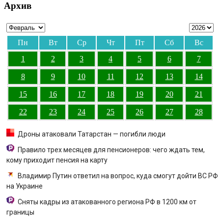
Архив
Пн
Вт
Ср
Чт
Пт
Сб
Вс
1
2
3
4
5
6
7
8
9
10
11
12
13
14
15
16
17
18
19
20
21
22
23
24
25
26
27
28
Дроны атаковали Татарстан — погибли люди
Правило трех месяцев для пенсионеров: чего ждать тем,
кому приходит пенсия на карту
Владимир Путин ответил на вопрос, куда смогут дойти ВС РФ
на Украине
Сняты кадры из атакованного региона РФ в 1200 км от
границы