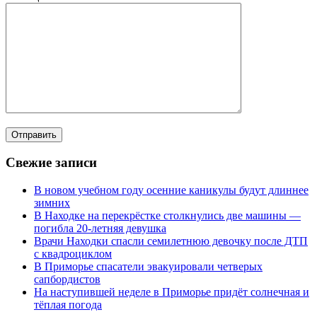
Свежие записи
В новом учебном году осенние каникулы будут длиннее
зимних
В Находке на перекрёстке столкнулись две машины —
погибла 20-летняя девушка
Врачи Находки спасли семилетнюю девочку после ДТП
с квадроциклом
В Приморье спасатели эвакуировали четверых
сапбордистов
На наступившей неделе в Приморье придёт солнечная и
тёплая погода