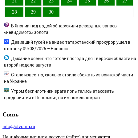
21
22
23
24
25
26
27
28
29
30
В Японии под водой обнаружили рекордные запасы
«невидимого» золота
Давивший гусей на видео татарстанский прокурор ушел в
отставку 09/08/2026 – Новости
Дыхание осени: что готовит погода для Тверской области на
второй неделе августа
Стало известно, сколько стоило сбежать из воинской части
на Украине
Утром беспилотники врага попытались атаковать
предприятия в Поволжье, но им помешал кран
Связь
info@otvprim.ru
На информационном ресурсе (сайте) применяются