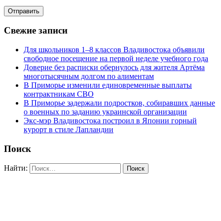
Свежие записи
Для школьников 1–8 классов Владивостока объявили
свободное посещение на первой неделе учебного года
Доверие без расписки обернулось для жителя Артёма
многотысячным долгом по алиментам
В Приморье изменили единовременные выплаты
контрактникам СВО
В Приморье задержали подростков, собиравших данные
о военных по заданию украинской организации
Экс-мэр Владивостока построил в Японии горный
курорт в стиле Лапландии
Поиск
Найти: