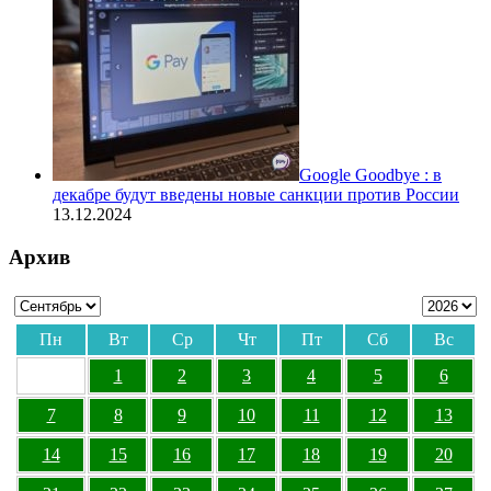
Google Goodbye : в
декабре будут введены новые санкции против России
13.12.2024
Архив
Пн
Вт
Ср
Чт
Пт
Сб
Вс
1
2
3
4
5
6
7
8
9
10
11
12
13
14
15
16
17
18
19
20