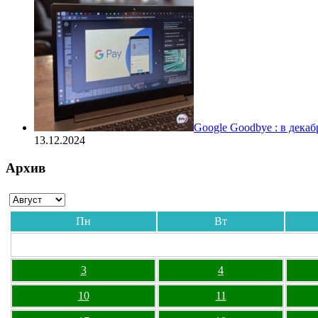
Google Goodbye : в дека
13.12.2024
Архив
Пн
Вт
3
4
10
11