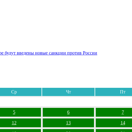
бре будут введены новые санкции против России
Ср
Чт
Пт
5
6
7
12
13
14