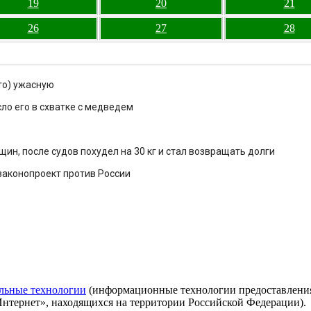
19
20
21
26
27
28
то) ужасную
сло его в схватке с медведем
н, после судов похудел на 30 кг и стал возвращать долги
законопроект против России
льные технологии
(информационные технологии предоставления 
Интернет», находящихся на территории Российской Федерации).