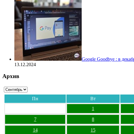
Google Goodbye : в дека
13.12.2024
Архив
Пн
Вт
1
7
8
14
15