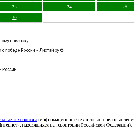
23
24
25
30
овому признаку
 о победе России ⋆ Листай.ру ✪
и России
льные технологии
(информационные технологии предоставления 
Интернет», находящихся на территории Российской Федерации).