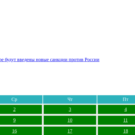
бре будут введены новые санкции против России
Ср
Чт
Пт
2
3
4
9
10
11
16
17
18