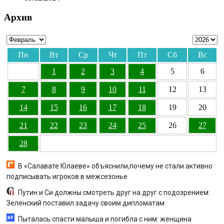
Архив
Пн
Вт
Ср
Чт
Пт
Сб
Вс
1
2
3
4
5
6
7
8
9
10
11
12
13
14
15
16
17
18
19
20
21
22
23
24
25
26
27
28
В «Салавате Юлаеве» объяснили,почему не стали активно
подписывать игроков в межсезонье
Путин и Си должны смотреть друг на друг с подозрением:
Зеленский поставил задачу своим дипломатам
Пыталась спасти малыша и погибла с ним: женщина