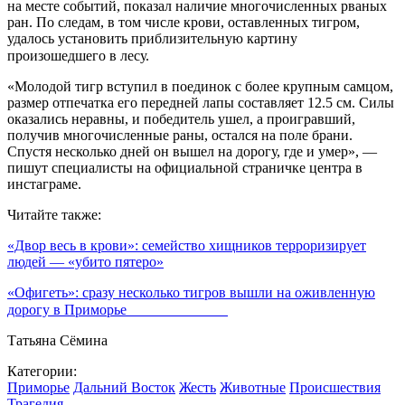
на месте событий, показал наличие многочисленных рваных
ран. По следам, в том числе крови, оставленных тигром,
удалось установить приблизительную картину
произошедшего в лесу.⠀⠀⠀⠀⠀⠀⠀⠀
«Молодой тигр вступил в поединок с более крупным самцом,
размер отпечатка его передней лапы составляет 12.5 см. Силы
оказались неравны, и победитель ушел, а проигравший,
получив многочисленные раны, остался на поле брани.
Спустя несколько дней он вышел на дорогу, где и умер», —
пишут специалисты на официальной страничке центра в
инстаграме.
Читайте также:
«Двор весь в крови»: семейство хищников терроризирует
людей — «убито пятеро»
«Офигеть»: сразу несколько тигров вышли на оживленную
дорогу в Приморье ⠀⠀⠀⠀⠀⠀⠀⠀⠀
Татьяна Сёмина
Категории:
Приморье
Дальний Восток
Жесть
Животные
Происшествия
Трагедия