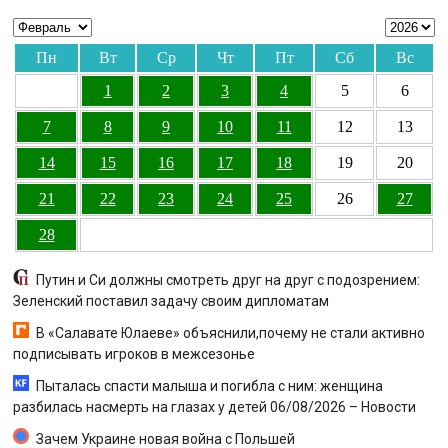
Пн
Вт
Ср
Чт
Пт
Сб
Вс
1
2
3
4
5
6
7
8
9
10
11
12
13
14
15
16
17
18
19
20
21
22
23
24
25
26
27
28
Путин и Си должны смотреть друг на друг с подозрением:
Зеленский поставил задачу своим дипломатам
В «Салавате Юлаеве» объяснили,почему не стали активно
подписывать игроков в межсезонье
Пыталась спасти малыша и погибла с ним: женщина
разбилась насмерть на глазах у детей 06/08/2026 – Новости
Зачем Украине новая война с Польшей