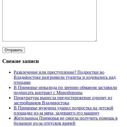
Свежие записи
Развлечение или преступление? Подростки во
Владивостоке разгромили туалеты и издевались над
птицами
В Приморье инвалида по зрению обманом заставили
подписать контракт с Минобороны
Прокуратура вынесла предостережение одному из
застройщиков Владивостока
В Приморье мужчина ударил подростка на детской
площадке из-за мяча, задевшего его машину
Жительница Приморья не смогла получить помощь в
больнице из-за отпусков врачей