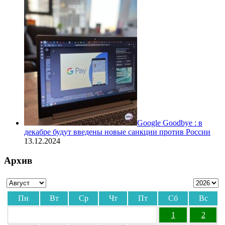
Google Goodbye : в
декабре будут введены новые санкции против России
13.12.2024
Архив
Пн
Вт
Ср
Чт
Пт
Сб
Вс
1
2