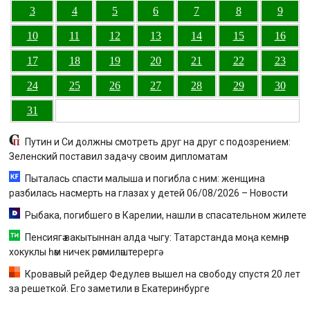
3
4
5
6
7
8
9
10
11
12
13
14
15
16
17
18
19
20
21
22
23
24
25
26
27
28
29
30
31
Путин и Си должны смотреть друг на друг с подозрением:
Зеленский поставил задачу своим дипломатам
Пыталась спасти малыша и погибла с ним: женщина
разбилась насмерть на глазах у детей 06/08/2026 – Новости
Рыбака, погибшего в Карелии, нашли в спасательном жилете
Пенсиягә вакытыннан алда чыгу: Татарстанда моңа кемнәр
хокуклы һәм ничек рәсмиләштерергә
Кровавый рейдер Федулев вышел на свободу спустя 20 лет
за решеткой. Его заметили в Екатеринбурге