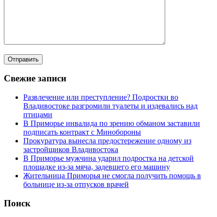
Свежие записи
Развлечение или преступление? Подростки во
Владивостоке разгромили туалеты и издевались над
птицами
В Приморье инвалида по зрению обманом заставили
подписать контракт с Минобороны
Прокуратура вынесла предостережение одному из
застройщиков Владивостока
В Приморье мужчина ударил подростка на детской
площадке из-за мяча, задевшего его машину
Жительница Приморья не смогла получить помощь в
больнице из-за отпусков врачей
Поиск