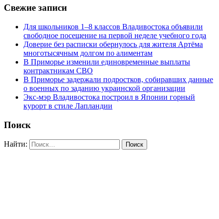
Свежие записи
Для школьников 1–8 классов Владивостока объявили
свободное посещение на первой неделе учебного года
Доверие без расписки обернулось для жителя Артёма
многотысячным долгом по алиментам
В Приморье изменили единовременные выплаты
контрактникам СВО
В Приморье задержали подростков, собиравших данные
о военных по заданию украинской организации
Экс-мэр Владивостока построил в Японии горный
курорт в стиле Лапландии
Поиск
Найти: