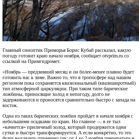
Главный синоптик Приморья Борис Кубай рассказал, какую
погоду готовит краю начало ноября, сообщает otvprim.ru со
ссылкой на Примгидромет.
«Ноябрь — предзимний месяц и он более-менее плавно будет
готовить нас к зиме. Важно то, что в тропосфере над нашим
регионом пока сохраняется квазизональный (квазиширотный)
тип атмосферной циркуляции. При таком типе барические
ложбины, приносящие холод и непогоду, долго не
задерживаются и проносятся сравнительно быстро с запада на
восток.
Одна из таких барических ложбин пройдет в начале ноября с
небольшими осадками по краю. Но главное — в ее тыл
«качнется» приличный холод, который продержится одни
сутки и быстро трансформируется. А если конкретно, то это
будет выглядеть примерно так: от 1 ко 2 ноября температура в