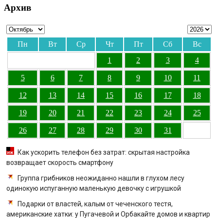
Архив
Пн
Вт
Ср
Чт
Пт
Сб
Вс
1
2
3
4
5
6
7
8
9
10
11
12
13
14
15
16
17
18
19
20
21
22
23
24
25
26
27
28
29
30
31
Как ускорить телефон без затрат: скрытая настройка
возвращает скорость смартфону
Группа грибников неожиданно нашли в глухом лесу
одинокую испуганную маленькую девочку с игрушкой
Подарки от властей, калым от чеченского тестя,
американские хатки: у Пугачевой и Орбакайте домов и квартир