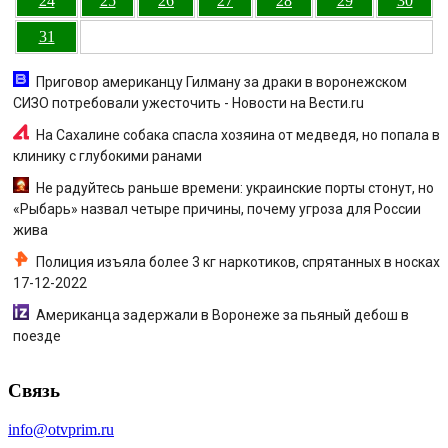
24
25
26
27
28
29
30
31
Приговор американцу Гилману за драки в воронежском
СИЗО потребовали ужесточить - Новости на Вести.ru
На Сахалине собака спасла хозяина от медведя, но попала в
клинику с глубокими ранами
Не радуйтесь раньше времени: украинские порты стонут, но
«Рыбарь» назвал четыре причины, почему угроза для России
жива
Полиция изъяла более 3 кг наркотиков, спрятанных в носках
17-12-2022
Американца задержали в Воронеже за пьяный дебош в
поезде
Связь
info@otvprim.ru