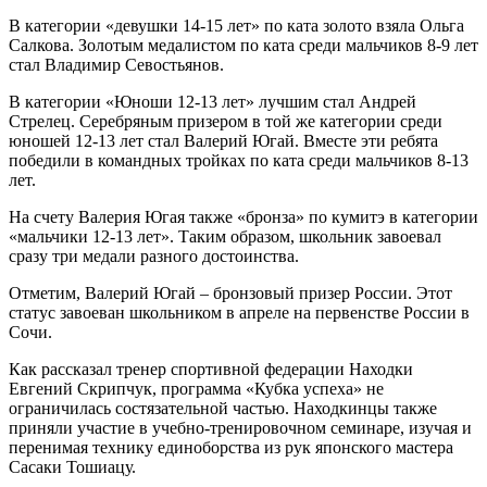
В категории «девушки 14-15 лет» по ката золото взяла Ольга
Салкова. Золотым медалистом по ката среди мальчиков 8-9 лет
стал Владимир Севостьянов.
В категории «Юноши 12-13 лет» лучшим стал Андрей
Стрелец. Серебряным призером в той же категории среди
юношей 12-13 лет стал Валерий Югай. Вместе эти ребята
победили в командных тройках по ката среди мальчиков 8-13
лет.
На счету Валерия Югая также «бронза» по кумитэ в категории
«мальчики 12-13 лет». Таким образом, школьник завоевал
сразу три медали разного достоинства.
Отметим, Валерий Югай – бронзовый призер России. Этот
статус завоеван школьником в апреле на первенстве России в
Сочи.
Как рассказал тренер спортивной федерации Находки
Евгений Скрипчук, программа «Кубка успеха» не
ограничилась состязательной частью. Находкинцы также
приняли участие в учебно-тренировочном семинаре, изучая и
перенимая технику единоборства из рук японского мастера
Сасаки Тошиацу.