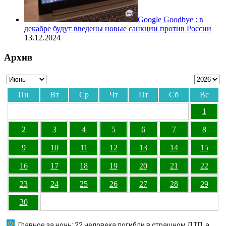
Google Goodbye : в
декабре будут введены новые санкции против России
13.12.2024
Архив
Пн
Вт
Ср
Чт
Пт
Сб
Вс
1
2
3
4
5
6
7
8
9
10
11
12
13
14
15
16
17
18
19
20
21
22
23
24
25
26
27
28
29
30
Главное за ночь: 22 человека погибли в страшном ДТП, а