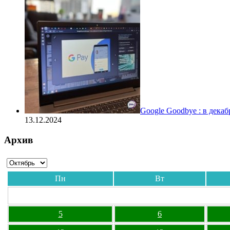
Google Goodbye : в дека
13.12.2024
Архив
Пн
Вт
5
6