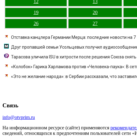
12
13
19
20
26
27
Отставка канцлера Германии Мерца: последние новости на 7 
Друг пропавшей семьи Усольцевых получил аудиосообщение
Тарасова уличила ISU в хитрости после решения Союза снять 
«Колобок» Гарика Харламова против «Человека-паука»: В сет
«Это не желание народа»: в Сербии рассказали, что заставил
Связь
info@otvprim.ru
На информационном ресурсе (сайте) применяются
рекомендате
сведений, относящихся к предпочтениям пользователей сети «