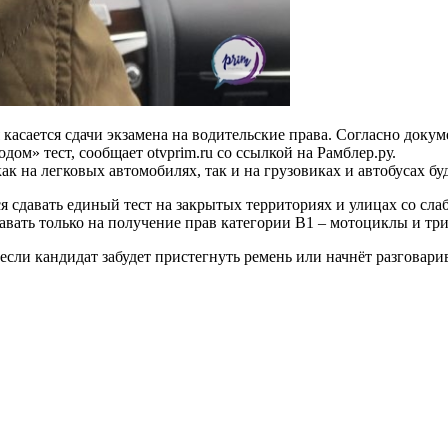
асается сдачи экзамена на водительские права. Согласно докуме
ом» тест, сообщает otvprim.ru со ссылкой на Рамблер.ру.
как на легковых автомобилях, так и на грузовиках и автобусах 
 сдавать единый тест на закрытых территориях и улицах со слаб
авать только на получение прав категории B1 – мотоциклы и тр
 если кандидат забудет пристегнуть ремень или начнёт разговари