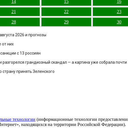
14
15
16
21
22
23
28
29
30
августа 2026 и прогнозы
 от них
санкции с 13 россиян
и разгорелся грандиозный скандал — а картина уже собрала почти
о страну принять Зеленского
льные технологии
(информационные технологии предоставления 
Интернет», находящихся на территории Российской Федерации).