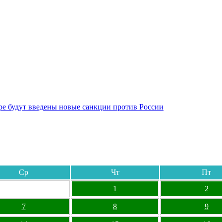
бре будут введены новые санкции против России
Ср
Чт
Пт
1
2
7
8
9