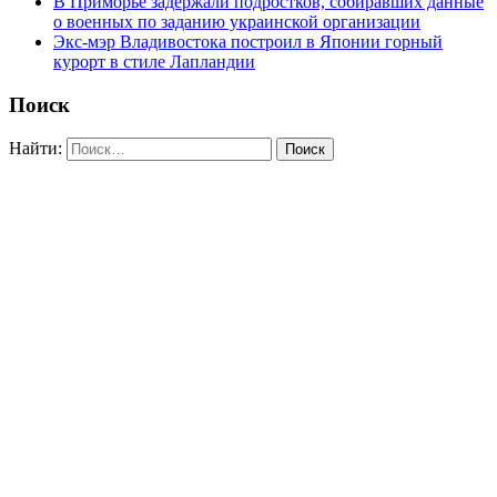
В Приморье задержали подростков, собиравших данные
о военных по заданию украинской организации
Экс-мэр Владивостока построил в Японии горный
курорт в стиле Лапландии
Поиск
Найти: