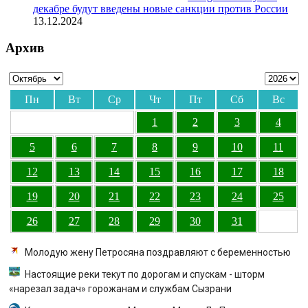
декабре будут введены новые санкции против России
13.12.2024
Архив
Пн
Вт
Ср
Чт
Пт
Сб
Вс
1
2
3
4
5
6
7
8
9
10
11
12
13
14
15
16
17
18
19
20
21
22
23
24
25
26
27
28
29
30
31
Молодую жену Петросяна поздравляют с беременностью
Настоящие реки текут по дорогам и спускам - шторм
«нарезал задач» горожанам и службам Сызрани