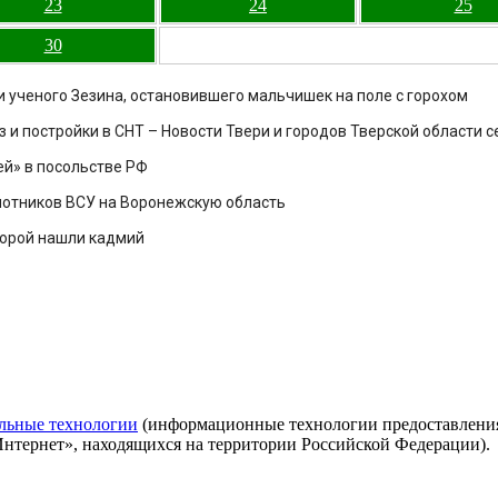
23
24
25
30
ти ученого Зезина, остановившего мальчишек на поле с горохом
и постройки в СНТ – Новости Твери и городов Тверской области сег
й» в посольстве РФ
лотников ВСУ на Воронежскую область
торой нашли кадмий
льные технологии
(информационные технологии предоставления 
Интернет», находящихся на территории Российской Федерации).