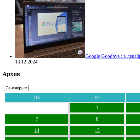
Google Goodbye : в дека
13.12.2024
Архив
Пн
Вт
1
7
8
14
15