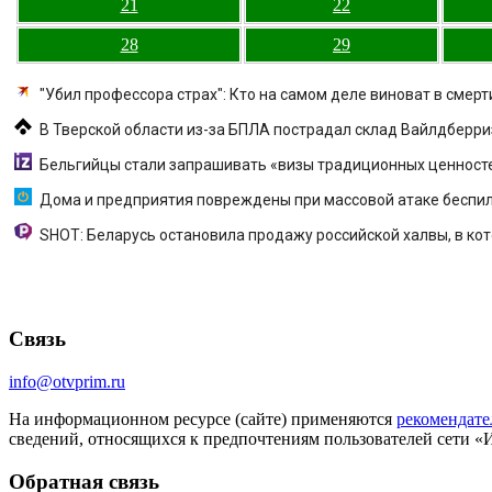
21
22
28
29
"Убил профессора страх": Кто на самом деле виноват в смер
В Тверской области из-за БПЛА пострадал склад Вайлдберриз 
Бельгийцы стали запрашивать «визы традиционных ценносте
Дома и предприятия повреждены при массовой атаке беспи
SHOT: Беларусь остановила продажу российской халвы, в ко
Связь
info@otvprim.ru
На информационном ресурсе (сайте) применяются
рекомендате
сведений, относящихся к предпочтениям пользователей сети «
Обратная связь