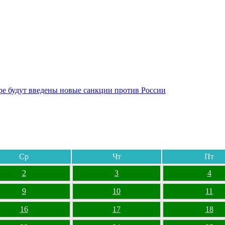
бре будут введены новые санкции против России
Ср
Чт
Пт
2
3
4
9
10
11
16
17
18