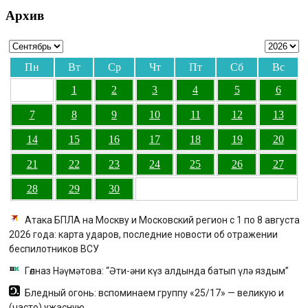
Архив
Пн
Вт
Ср
Чт
Пт
Сб
Вс
1
2
3
4
5
6
7
8
9
10
11
12
13
14
15
16
17
18
19
20
21
22
23
24
25
26
27
28
29
30
Атака БПЛА на Москву и Московский регион с 1 по 8 августа
2026 года: карта ударов, последние новости об отражении
беспилотников ВСУ
Гөлназ Нәүмәтова: “Әти-әни күз алдында батып үлә яздым”
Бледный огонь: вспоминаем группу «25/17» — великую и
(часто) ужасную