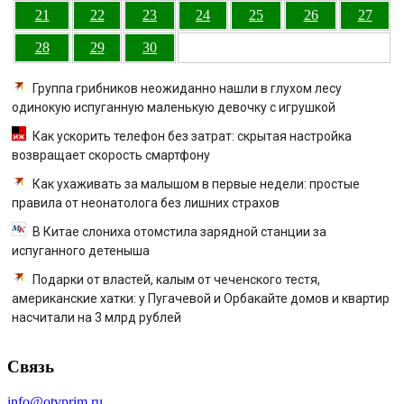
21
22
23
24
25
26
27
28
29
30
Группа грибников неожиданно нашли в глухом лесу
одинокую испуганную маленькую девочку с игрушкой
Как ускорить телефон без затрат: скрытая настройка
возвращает скорость смартфону
Как ухаживать за малышом в первые недели: простые
правила от неонатолога без лишних страхов
В Китае слониха отомстила зарядной станции за
испуганного детеныша
Подарки от властей, калым от чеченского тестя,
американские хатки: у Пугачевой и Орбакайте домов и квартир
насчитали на 3 млрд рублей
Связь
info@otvprim.ru