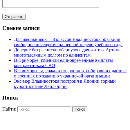
Свежие записи
Для школьников 1–8 классов Владивостока объявили
свободное посещение на первой неделе учебного года
Доверие без расписки обернулось для жителя Артёма
многотысячным долгом по алиментам
В Приморье изменили единовременные выплаты
контрактникам СВО
В Приморье задержали подростков, собиравших данные
о военных по заданию украинской организации
Экс-мэр Владивостока построил в Японии горный
курорт в стиле Лапландии
Поиск
Найти: