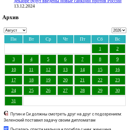
декабре будут введены новые санкции против России
13.12.2024
Архив
Пн
Вт
Ср
Чт
Пт
Сб
Вс
1
2
3
4
5
6
7
8
9
10
11
12
13
14
15
16
17
18
19
20
21
22
23
24
25
26
27
28
29
30
31
Путин и Си должны смотреть друг на друг с подозрением:
Зеленский поставил задачу своим дипломатам
Пыталась спасти малыша и погибла с ним: женщина